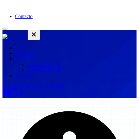
Contacto
Inicio
Nosotros
Formación
Curso CRT Elite
Mentoría Privada
Contacto
Ver formación
Curso y mentoría